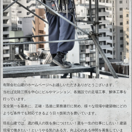
有限会社山建のホームページへお越しいただきありがとうございます。
当社は北陸三県を中心にビルやマンション、各施設での足場工事、解体工事を
行っています。
安全第一を基本に、正確・迅速に業務遂行に努め、様々な現場や建築物にどの
ような条件でも対応できるよう日々技術力を磨いています。
現在山建では、鳶の職人の技を身につけたい！鳶を一生の仕事にしたい！建築
現場で働きたい！というやる気のある方、向上心のある仲間を募集していま