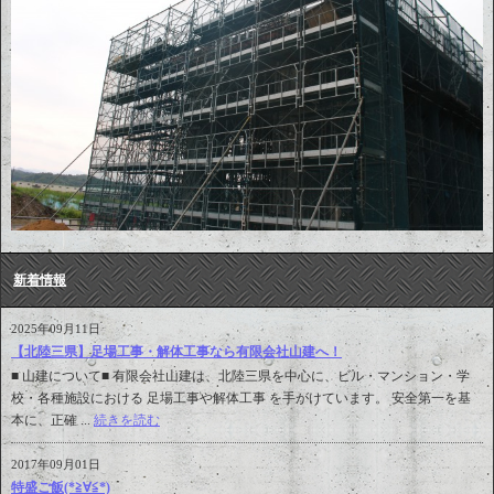
新着情報
2025年09月11日
【北陸三県】足場工事・解体工事なら有限会社山建へ！
■ 山建について■ 有限会社山建は、北陸三県を中心に、ビル・マンション・学
校・各種施設における 足場工事や解体工事 を手がけています。 安全第一を基
本に、正確 ...
続きを読む
2017年09月01日
特盛ご飯(*≧∀≦*)