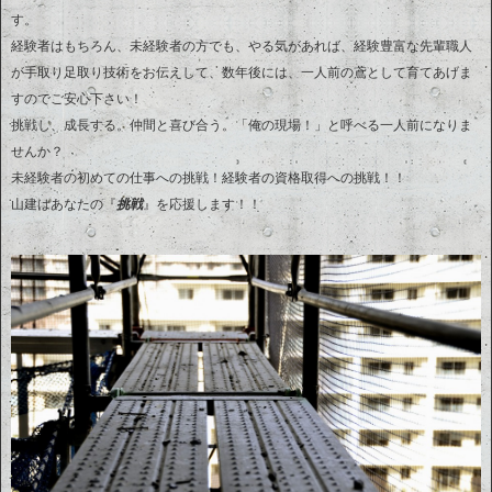
す。
経験者はもちろん、未経験者の方でも、やる気があれば、経験豊富な先輩職人
が手取り足取り技術をお伝えして、数年後には、一人前の鳶として育てあげま
すのでご安心下さい！
挑戦し、成長する。仲間と喜び合う。「俺の現場！」と呼べる一人前になりま
せんか？
未経験者の初めての仕事への挑戦！経験者の資格取得への挑戦！！
山建はあなたの『
挑戦
』を応援します！！