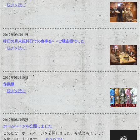
...
続きを読む
2017年09月01日
昨日の月末給料日での食事会^_^ご馳走様でした
...
続きを読む
2017年08月10日
作業服
...
続きを読む
2017年08月05日
ホームページを公開しました
このたび、ホームページを公開しました。今後ともよろしく
お願い申し上げます。 ...
続きを読む